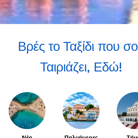
Βρές το Τ
αξίδι
που σο
Ταιριάζει, Εδώ!
Νέο
Πολυήμερες
Τήν