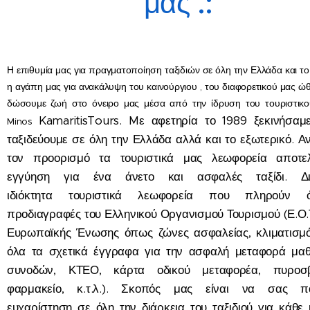
μας .:
Η επιθυμία μας για πραγματοποίηση ταξιδιών σε όλη την Ελλάδα και το 
η αγάπη μας για ανακάλυψη του καινούργιου , του διαφορετικού μας ώ
δώσουμε ζωή στο όνειρο μας μέσα από την ίδρυση του τουριστικο
Kamaritis
Tours. Mε αφετηρία το 1989 ξεκινήσαμ
Minos
ταξιδεύουμε σε όλη την Ελλάδα αλλά και το εξωτερικό. Α
τον προορισμό τα τουριστικά μας λεωφορεία αποτε
εγγύηση για ένα άνετο και ασφαλές ταξίδι. Δι
ιδιόκτητα τουριστικά λεωφορεία που πληρούν ό
προδιαγραφές του Ελληνικού Οργανισμού Τουρισμού (Ε.Ο.Τ
Ευρωπαϊκής Ένωσης όπως ζώνες ασφαλείας, κλιματισμό
όλα τα σχετικά έγγραφα για την ασφαλή μεταφορά μαθ
συνοδών, ΚΤΕΟ, κάρτα οδικού μεταφορέα, πυροσβ
φαρμακείο, κ.τ.λ.). Σκοπός μας είναι να σας π
ευχαρίστηση σε όλη την διάρκεια του ταξιδιού για κάθε 