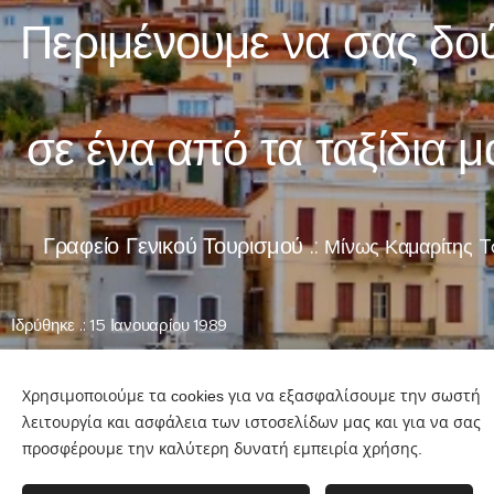
Περιμένουμε να σας δο
σε ένα από τα ταξίδια μ
Γραφείο
Γενικού Τουρισμού .:
Μίνως Καμαρίτης 
Ιδρύθηκε .: 15 Ιανουαρίου 1989
Βραβεία .: Άδεια Τουριστικού Γραφείου από τον Ε.Ο.Τ
Χρησιμοποιούμε τα cookies για να εξασφαλίσουμε την σωστή
Έδρα .: Αθήνα Παγκράτι - Άγιος Αρτέμιος - Βύρωνας - Καρέας - Κα
λειτουργία και ασφάλεια των ιστοσελίδων μας και για να σας
Ιλίσια.
προσφέρουμε την καλύτερη δυνατή εμπειρία χρήσης.