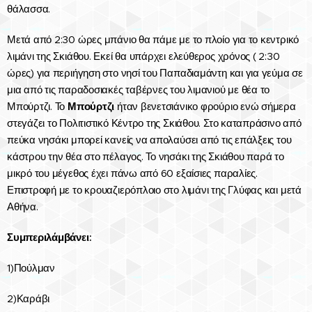
θάλασσα.
Μετά από 2:30 ώρες μπάνιο θα πάμε με το πλοίο για το κεντρικό
λιμάνι της Σκιάθου. Εκεί θα υπάρχει ελεύθερος χρόνος ( 2:30
ώρες) για περιήγηση στο νησί του Παπαδιαμάντη και για γεύμα σε
μια από τις παραδοσιακές ταβέρνες του λιμανιού με θέα το
Μπούρτζι. Το
Μπούρτζι
ήταν βενετσιάνικο φρούριο ενώ σήμερα
στεγάζει το Πολιτιστικό Κέντρο της Σκιάθου. Στο καταπράσινο από
πεύκα νησάκι μπορεί κανείς να απολαύσει από τις επάλξεις του
κάστρου την θέα στο πέλαγος. Το νησάκι της Σκιάθου παρά το
μικρό του μέγεθος έχει πάνω από 60 εξαίσιες παραλίες.
Επιστροφή με το κρουαζιερόπλοιο στο λιμάνι της Γλύφας και μετά
Αθήνα.
Συμπεριλάμβάνει:
1)Πούλμαν
2)Καράβι