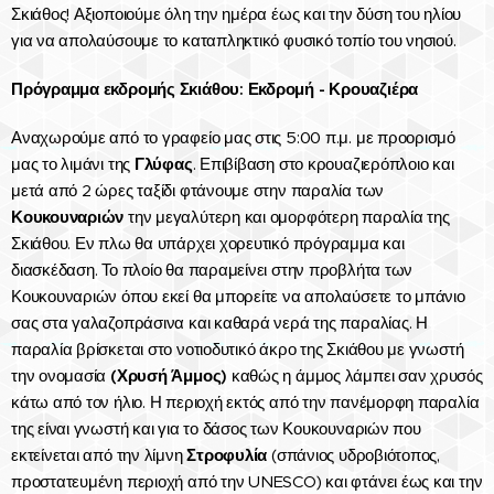
Σκιάθος! Αξιοποιούμε όλη την ημέρα έως και την δύση του ηλίου
για να απολαύσουμε το καταπληκτικό φυσικό τοπίο του νησιού.
Πρόγραμμα εκδρομής Σκιάθου: Εκδρομή - Κρουαζιέρα
Αναχωρούμε από το γραφείο μας στις 5:00 π.μ. με προορισμό
μας το λιμάνι της
Γλύφας
. Επιβίβαση στο κρουαζιερόπλοιο και
μετά από 2 ώρες ταξίδι φτάνουμε στην παραλία των
Κουκουναριών
την μεγαλύτερη και ομορφότερη παραλία της
Σκιάθου. Εν πλω θα υπάρχει χορευτικό πρόγραμμα και
διασκέδαση. Το πλοίο θα παραμείνει στην προβλήτα των
Κουκουναριών όπου εκεί θα μπορείτε να απολαύσετε το μπάνιο
σας στα γαλαζοπράσινα και καθαρά νερά της παραλίας. Η
παραλία βρίσκεται στο νοτιοδυτικό άκρο της Σκιάθου με γνωστή
την ονομασία
(Χρυσή Άμμος)
καθώς η άμμος λάμπει σαν χρυσός
κάτω από τον ήλιο. Η περιοχή εκτός από την πανέμορφη παραλία
της είναι γνωστή και για το δάσος των Κουκουναριών που
εκτείνεται από την λίμνη
Στροφυλία
(σπάνιος υδροβιότοπος,
προστατευμένη περιοχή από την UNESCO) και φτάνει έως και την