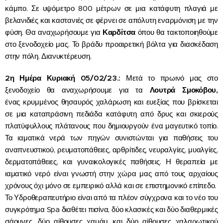
κάμπο. Σε υψόμετρο 800 μέτρων σε μια κατάφυτη πλαγιά με
βελανιδιές και καστανιές σε φέρνει σε απόλυτη εναρμόνιση με την
φύση. Θα αναχωρήσουμε για
Καρδίτσα
όπου θα τακτοποιηθούμε
στο ξενοδοχείο μας. Το βράδυ προαιρετική βόλτα για διασκέδαση
στην πόλη. Διανυκτέρευση.
2η Ημέρα Κυριακή 05/02/23.:
Μετά το πρωινό μας στο
ξενοδοχείο θα αναχωρήσουμε για τα
Λουτρά Σμοκόβου,
ένας κρυμμένος θησαυρός χαλάρωση και ευεξίας που βρίσκεται
σε μια καταπράσινη πεδιάδα κατάφυτη από δρυς και σκιερούς
πλατύφυλλους πλάτανους που δημιουργούν ένα μαγευτικό τοπίο.
Τα ιαματικά νερά των πηγών συνιστώνται για παθήσεις του
αναπνευστικού, ρευματοπάθειες, αρθρίτιδες, νευραλγίες, μυαλγίες,
δερματοπάθειες, και γυναικολογικές παθήσεις. Η θεραπεία με
ιαματικό νερό είναι γνωστή στην χώρα μας από τους αρχαίους
χρόνους όχι μόνο σε εμπειρικό αλλά και σε επιστημονικό επίπεδο.
Το Υδροθεραπευτήριο είναι από τα πλέον σύγχρονα και το νέο του
συγκρότημα Spa διαθέτει πισίνα, δύο κλασικές και δύο διαθερμικές
σάουνες, δύο αίθουσες χαμάμ και δύο αίθουσες χαλαρωτικού