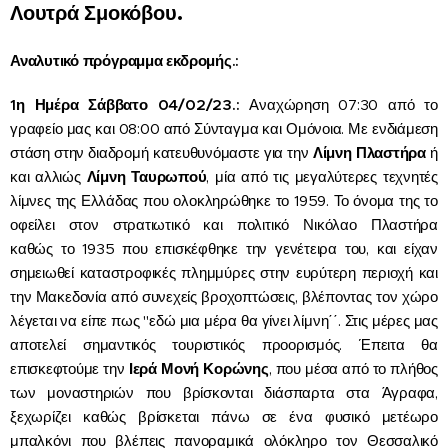
Λουτρά Σμοκόβου.
Αναλυτικό πρόγραμμα εκδρομής.:
1η Ημέρα Σάββατο 04/02/23.:
Αναχώρηση 07:30 από το
γραφείο μας και 08:00 από Σύνταγμα και Ομόνοια. Με ενδιάμεση
στάση στην διαδρομή κατευθυνόμαστε για την
Λίμνη Πλαστήρα
ή
και αλλιώς
Λίμνη Ταυρωπού
, μία από τις μεγαλύτερες τεχνητές
λίμνες της Ελλάδας που ολοκληρώθηκε το 1959. Το όνομα της το
οφείλει στον στρατιωτικό και πολιτικό Νικόλαο Πλαστήρα
καθώς το 1935 που επισκέφθηκε την γενέτειρα του, και είχαν
σημειωθεί καταστροφικές πλημμύρες στην ευρύτερη περιοχή και
την Μακεδονία από συνεχείς βροχοπτώσεις, βλέποντας τον χώρο
λέγεται να είπε πως "εδώ μια μέρα θα γίνει λίμνη΄΄. Στις μέρες μας
αποτελεί σημαντικός τουριστικός προορισμός. Έπειτα θα
επισκεφτούμε την
Ιερά Μονή Κορώνης
, που μέσα από το πλήθος
των μοναστηριών που βρίσκονται διάσπαρτα στα Άγραφα,
ξεχωρίζει καθώς βρίσκεται πάνω σε ένα φυσικό μετέωρο
μπαλκόνι που βλέπεις πανοραμικά ολόκληρο τον Θεσσαλικό