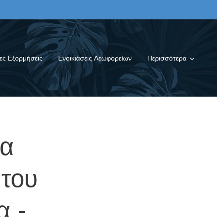
ες Εξορμήσεις
Ενοικιάσεις Λεωφορείων
Περισσότερα
μα
 του
α -