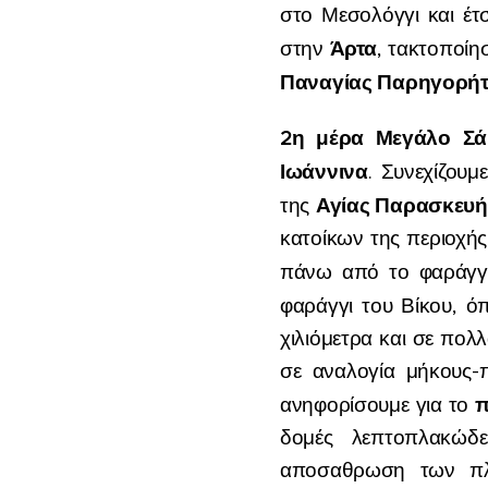
στο Μεσολόγγι και έτ
Άρτα
στην
, τακτοποίη
Παναγίας Παρηγορή
2
η
μέρα
Μεγάλο
Σά
Ιωάννινα
. Συνεχίζου
Αγίας Παρασκευή
της
κατοίκων της περιοχής
πάνω από το φαράγγ
φαράγγι του Βίκου, όπ
χιλιόμετρα και σε πολλ
σε αναλογία μήκους-
π
ανηφορίσουμε για το
δομές λεπτοπλακώδε
αποσαθρωση των πλ