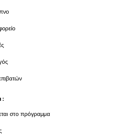
ίπνο
φορείο
ές
γός
επιβατών
 :
εται στο πρόγραμμα
ς