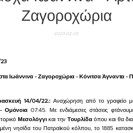
Ζαγοροχώρια
2023-02-05
/23
 στα
Ιωάννινα - Ζαγοροχώρια - Κόνιτσα Άγναντα - 
ρασκευή 14
/
04
/2
2.
:
Αναχώρηση από το γραφείο 
 - Ομόνοια
07:45. Με ενδιάμεσες στάσεις φτάνου
Μεσολόγγι
Τουρλ
ί
δα
στορικό
και την
όπου και θα δια
κημένη νησίδα του Πατραϊκού κόλπου, το 1885 κατασκ