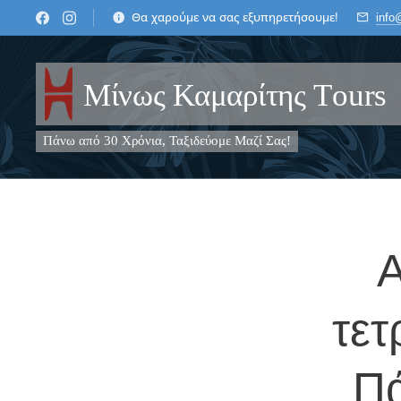
Θα χαρούμε να σας εξυπηρετήσουμε!
info
Μίνως Καμαρίτης Τours
Πάνω από 30 Χρόνια, Ταξιδεύομε Μαζί Σας!
Α
τετ
Πά