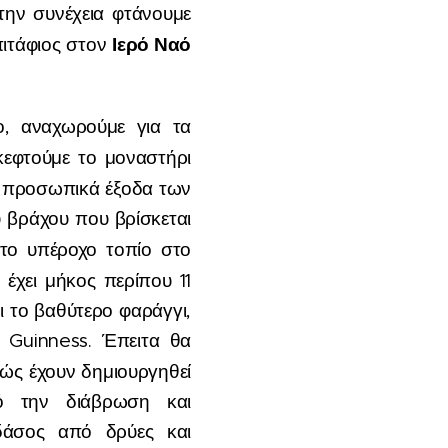
την συνέχεια φτάνουμε
Ιερό Ναό
πιτάφιος στον
ο, αναχωρούμε για τα
κεφτούμε το μοναστήρι
με προσωπικά έξοδα των
ύ βράχου που βρίσκεται
το υπέροχο τοπίο στο
έχει μήκος περίπου 11
αι το βαθύτερο φαράγγι,
 Guinness. Έπειτα θα
ώς έχουν δημιουργηθεί
πό την διάβρωση και
άσος από δρύες και