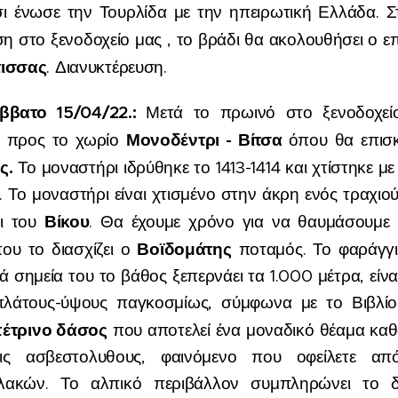
σι ένωσε την Τουρλίδα με την ηπειρωτική Ελλάδα. Σ
ση στο ξενοδοχείο μας , το βράδι θα ακολουθήσει ο ε
τισσα
ς
. Διανυκτέρευση.
ββατο 15
/0
4
/2
2.
:
Μετά το πρωινό στο ξενοδοχεί
Μονοδέντρι -
Βίτσα
με προς το χωρίο
όπου θα επισ
ς.
Το μοναστήρι ιδρύθηκε το 1413-1414 και χτίστηκε 
. Το μοναστήρι είναι χτισμένο στην άκρη ενός τραχιο
Βίκου
ι του
. Θα έχουμε χρόνο για να θαυμάσουμε 
Βοϊδομάτης
ου το διασχίζει ο
ποταμός. Το φαράγγι 
ά σημεία του το βάθος ξεπερνάει τα 1.000 μέτρα, είν
πλάτους-ύψους παγκοσμίως, σύμφωνα με το Βιβλίο
έτρινο δάσος
που αποτελεί ένα μοναδικό θέαμα καθ
ις ασβεστολυθους, φαινόμενο που οφείλετε α
ακών. Το αλπικό περιβάλλον συμπληρώνει το δ