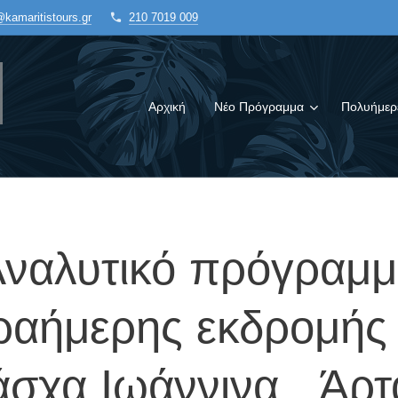
@kamaritistours.gr
210 7019 009
Αρχική
Νέο Πρόγραμμα
Πολυήμερ
ναλυτικό πρόγραμ
ραήμερης εκδρομής
σχα Ιωάννινα Άρτ