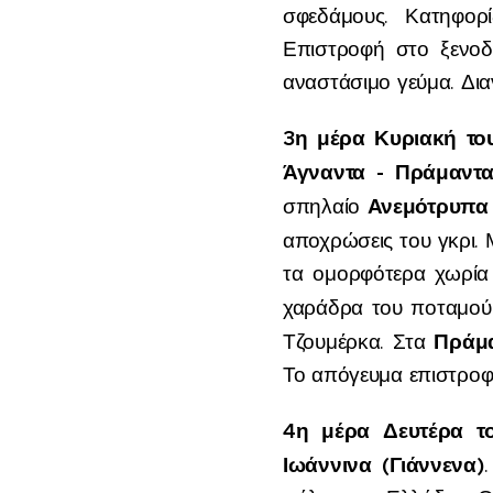
σφεδάμους. Κατηφο
Επιστροφή στο ξενοδ
αναστάσιμο γεύμα. Δια
3
η
μέρα
Κυριακή
το
Άγναντα - Πράμαντ
Ανεμότρυπα
σπηλαίο
αποχρώσεις του γκρι. 
τα ομορφότερα χωρία 
χαράδρα του ποταμο
Πράμ
Τζουμέρκα. Στα
Το απόγευμα επιστροφή
4
η
μέρα Δευτέρα το
Ιωάννινα (Γιάννενα)