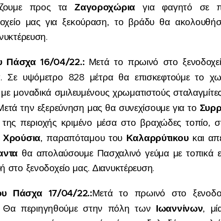
Ζαγοροχώρια
ρίζουμε προς τα
για φαγητό σε πα
οχείο μας για ξεκούραση, το βράδυ θα ακολουθήσ
νυκτέρευση.
υ Πάσχα 16
/0
4
/2
2.
:
Μετά το πρωινό στο ξενοδοχεί
α
. Σε υψόμετρο 828 μέτρα θα επισκεφτούμε το χ
με μοναδικά σμιλευμένους χρωματιστούς σταλαγμίτες 
Συρ
Μετά την εξερεύνηση μας θα συνεχίσουμε για το
της περιοχής κριμένο μέσα στο βραχώδες τοπίο, 
Χρούσια
Καλαρρύτικου
ύ
, παραπόταμου του
και απέ
αντα
θα απολαύσουμε Πασχαλινό γεύμα με τοπικά εδ
 στο ξενοδοχείο μας. Διανυκτέρευση.
υ Πάσχα 17/04/22.:
Μετά το πρωινό στο ξενοδο
Ιωαννίνων
. Θα περιηγηθούμε στην πόλη των
, μί