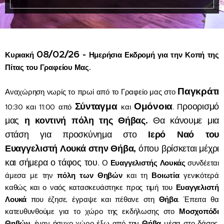
08/02/26 -
Κυριακή
Ημερήσια Εκδρομή για την Κοπή της
Πίτας του Γραφείου Μας.
Παγκράτι
Αναχώρηση νωρίς το πρωί από το Γραφείο μας στο
Σύνταγμα
Ομόνοια
ροορισμό
10:30 και 11:00 από
και
. Π
η κοντινή πόλη της Θήβας.
μας
Θα κάνουμε μια
Ιερό Ναό του
στάση για προσκύνημα στο
Ευαγγελιστή Λουκά στην Θήβα,
όπου βρίσκεται μέχρι
και σήμερα ο τάφος του.
Ο
Ευαγγελιστής Λουκάς
συνδέεται
άμεσα με την
πόλη των Θηβών
και τη
Βοιωτία
γενικότερά
καθώς και ο ναός κατασκευάστηκε προς τιμή του
Ευαγγελιστή
Λουκά
που έζησε, έγραψε και πέθανε στη
Θήβα
. Έπειτα θα
κατευθυνθούμε για το χώρο της εκδήλωσης στο
Μοσχοπόδι
Θηβών
, έναν ήσυχο χώρο έξω από την
Θήβα
μέσα στο δάσος,