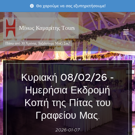
Θα χαρούμε να σας εξυπηρετήσουμε!
Μίνως Καμαρίτης Τours
Πάνω από 30 Χρόνια, Ταξιδεύομε Μαζί Σας!
Κυριακή
08/02/26 -
Ημερήσια Εκδρομή
Κοπή της Πίτας του
Γραφείου Μας.
2026-01-07