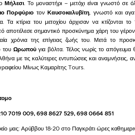
Μήλεσι
το
. Το μοναστήρι – μετόχι είναι γνωστό σε 
ιο Πορφύριο
Καυσοκαλυβίτη
τον
, γνωστό και αγα
. Τα κτίρια του μετοχίου άρχισαν να κτίζονται το
υτό αποτέλεσε σημαντικό προσκύνημα χάρη του γέροντ
ταία χρόνια της επίγειας ζωής του. Μετά το προ
Ωρωπού
ό του
για βόλτα. Τέλος νωρίς το απόγευμα
θήνα με τις καλύτερες εντυπώσεις και αναμνήσεις, 
ύ γραφείου Μίνως Καμαρίτης Tours.
άτομο
210 7019 009, 698 8627 529, 698 0664 851
φείο μας: Αρύββου 18-20 στο Παγκράτι ώρες καθημερινά