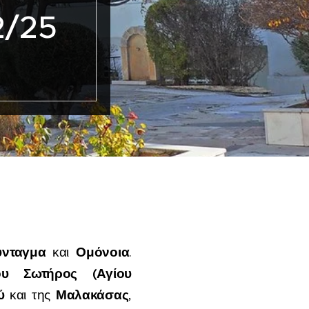
2/25
ύνταγμα
Ομόνοια
και
.
ου Σωτήρος (Αγίου
ύ
Μαλακάσας
και της
,