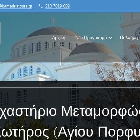
@kamaritistours.gr
210 7019 009
Αρχική
Νέο Πρόγραμμα
Πολυήμερ
χαστήριο Μεταμορφώ
Σωτήρος (Αγίου Πορφυ