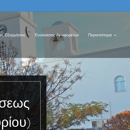
ες Εξορμήσεις
Ενοικιάσεις Λεωφορείων
Περισσότερα
σεως
ρίου)