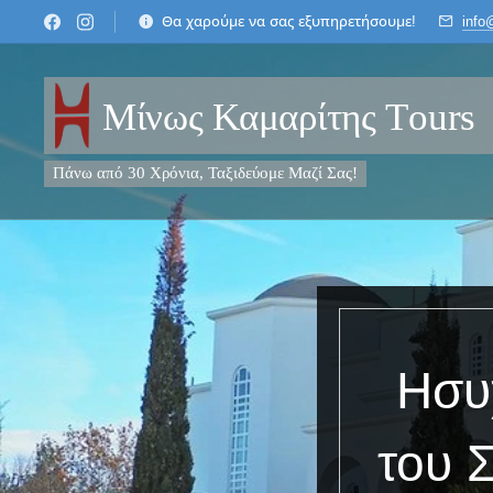
Θα χαρούμε να σας εξυπηρετήσουμε!
info
Μίνως Καμαρίτης Τours
Πάνω από 30 Χρόνια, Ταξιδεύομε Μαζί Σας!
Ησυ
του 