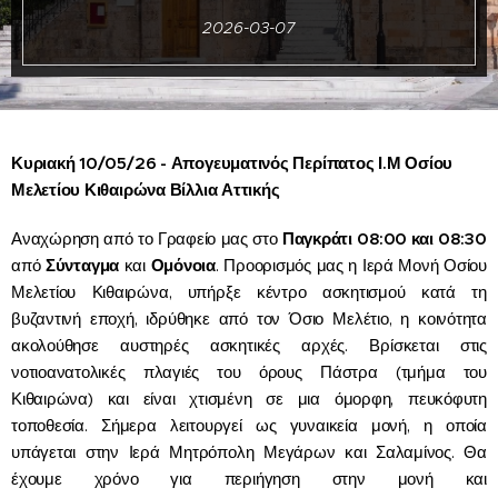
2026-03-07
Κυριακή 10/05/26 - Απογευματινός Περίπατος Ι.Μ Οσίου
Μελετίου Κιθαιρώνα Βίλλια Αττικής
Αναχώρηση από το Γραφείο μας στο
Παγκράτι 08
:00 και 08:30
από
Σύνταγμα
και
Ομόνοια
. Προορισμός μας η Ιερά Μονή Οσίου
Μελετίου Κιθαιρώνα, υπήρξε κέντρο ασκητισμού κατά τη
βυζαντινή εποχή, ιδρύθηκε από τον Όσιο Μελέτιο, η κοινότητα
ακολούθησε αυστηρές ασκητικές αρχές. Βρίσκεται στις
νοτιοανατολικές πλαγιές του όρους Πάστρα (τμήμα του
Κιθαιρώνα) και είναι χτισμένη σε μια όμορφη, πευκόφυτη
τοποθεσία. Σήμερα λειτουργεί ως γυναικεία μονή, η οποία
υπάγεται στην Ιερά Μητρόπολη Μεγάρων και Σαλαμίνος. Θα
έχουμε χρόνο για περιήγηση στην μονή και