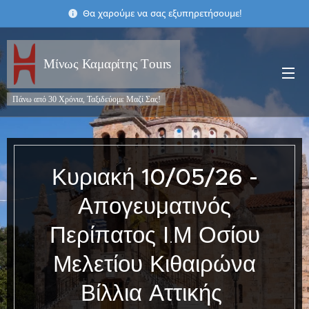
Θα χαρούμε να σας εξυπηρετήσουμε!
Μίνως Καμαρίτης Τours
Πάνω από 30 Χρόνια, Ταξιδεύομε Μαζί Σας!
Κυριακή
10/05/26 -
Απογευματινός
Περίπατος Ι.Μ Οσίου
Μελετίου Κιθαιρώνα
Βίλλια Αττικής