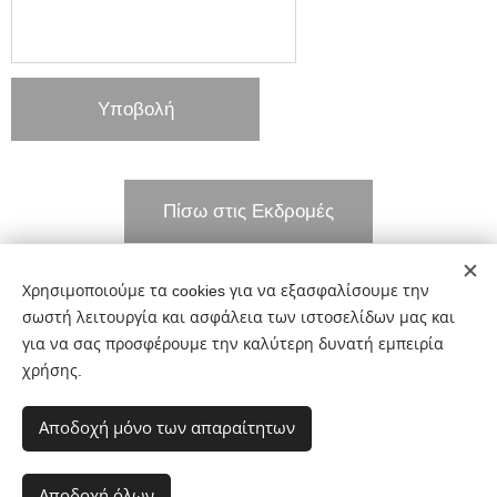
Υποβολή
Πίσω στις Εκδρομές
Χρησιμοποιούμε τα cookies για να εξασφαλίσουμε την
Share
σωστή λειτουργία και ασφάλεια των ιστοσελίδων μας και
για να σας προσφέρουμε την καλύτερη δυνατή εμπειρία
χρήσης.
Αποδοχή μόνο των απαραίτητων
Μίνως Καμαρίτης Tours 210 7019 009
https://www.facebook.com/Kamaritistours
Cookies
Αποδοχή όλων