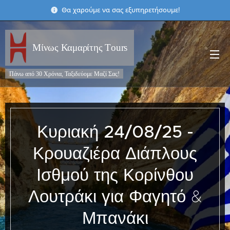
Θα χαρούμε να σας εξυπηρετήσουμε!
Μίνως Καμαρίτης Τours
Πάνω από 30 Χρόνια, Ταξιδεύομε Μαζί Σας!
Κυριακή
24/08/25 -
Κρουαζιέρα Διάπλους
Ισθμού της Κορίνθου
Λουτράκι για Φαγητό &
Μπανάκι