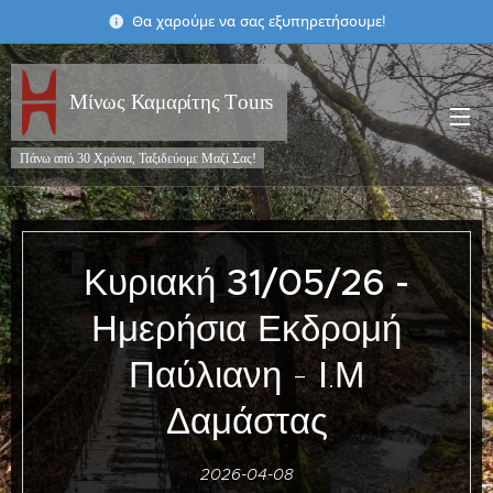
Θα χαρούμε να σας εξυπηρετήσουμε!
Μίνως Καμαρίτης Τours
Πάνω από 30 Χρόνια, Ταξιδεύομε Μαζί Σας!
Κυριακή
31/05/26 -
Ημερήσια Εκδρομή
Παύλιανη - Ι.Μ
Δαμάστας
2026-04-08