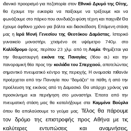
ιδανικό προορισμό για πεζοπορία στον
Εθνικό Δρυμό της Οίτης,
θα έχουμε την ευκαιρία να παίξουμε να τρέξουμε και να
φωνάξουμε στο πάρκο που συνδυάζει φύση τέχνη και παιχνίδι! Θα
έχουμε άφθονο χρόνο για βόλτα και διασκέδαση. Επόμενη στάση
μας η
Ιερά Μονή Γενεσίου της Θεοτόκου Δαμάστας.
Ιστορικό
γυναικείο μοναστήρι, χτισμένο σε υψόμετρο 740μ. στο
Καλλίδρομο
όρος, περίπου 23 χλμ. από τη
Λαμία
. Φημίζεται για
την θαυματουργή
εικόνα της Παναγίας
(16ου αι.) και την
πανοραμική θέα προς την
κοιλάδα του Σπερχειού,
αποτελώντας
σημαντικό πνευματικό κέντρο της περιοχής. Η ονομασία πιθανόν
προέρχεται από την Παναγία που "δαμάζει" τα πάθη, ή από την
προέλευση της εικόνας από τη Δαμασκό. Θα υπάρχει χρόνος για
προσκύνημα και περιήγηση στο μοναστήρι. Έπειτα από την
πνευματική στάση μας θα καταλήξουμε στα
Καμμένα Βούρλα
Τέλος θα πάρουμε
όπου θα απολαύσουμε το γεύμα μας.
τον δρόμο της επιστροφής προς Αθήνα με τις
καλύτερες εντυπώσεις και αναμνήσεις,