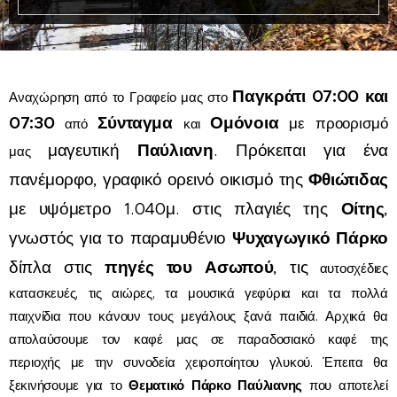
Παγκράτι 07
:00 και
Αναχώρηση από το Γραφείο μας στο
07:30
Σύνταγμα
Ομόνοια
με προορισμό
από
και
μαγευτική
Παύλιανη
. Πρόκειται για ένα
μας
πανέμορφο, γραφικό ορεινό οικισμό της
Φθιώτιδας
με υψόμετρο 1.040μ. στις πλαγιές της
Οίτης
,
γνωστός για το παραμυθένιο
Ψυχαγωγικό Πάρκο
δίπλα στις
πηγές του Ασωπού
, τις
αυτοσχέδιες
κατασκευές, τις αιώρες, τα μουσικά γεφύρια και τα πολλά
παιχνίδια που κάνουν τους μεγάλους ξανά παιδιά. Αρχικά θα
απολαύσουμε τον καφέ μας σε παραδοσιακό καφέ της
περιοχής
με την συνοδεία χειροποίητου γλυκού. Έπειτα θα
ξεκινήσουμε για το
Θεματικό Πάρκο Παύλιανης
που αποτελεί