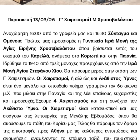
Παρασκευή 13/03/26 - Γ' Χαιρετισμοί Ι.Μ Χρυσοβαλάντου
Αναχώρηση 16:00 από το γραφείο μας και 16:30
Σύνταγμα
και
Ομόνοια
. Πρώτος μας προορισμός η
Γυναικεία Ιερά Μονή της
Αγίας Ειρήνης Χρυσοβαλάντου
όπου βρίσκεται εντός του
οικισμού του
Καρελλά
, ανάμεσα στο
Κορωπί
και στην
Παιανία.
Ιδρύθηκε το 1940 από τρείς μοναχές προερχόμενες από την
Ιερά
Μονή Αγίου Στεφάνου Χίου
. Θα πάρουμε μέρος στην στάση των
Γ' Χαιρετισμών.
Οι Χαιρετισμοί,
ή αλλιώς και
Ακάθιστος Ύμνος
είναι ένα μεγάλο και σπουδαίο ποίημα, γραμμένο τον 6ο αιώνα
μ.Χ., που μιλάει στην Παναγία και της λέει επαίνους, ευχαριστίες
και προσευχές.Έχουμε
4 Χαιρετισμούς
και στη συνέχεια τον
Ακάθιστο Ύμνο
.
Οι Χαιρετισμοί
είναι κατανυκτικοί και μας
εισάγουν στις λειτουργίες της Μεγάλης Εβδομάδας, όπου θα
ακούσουμε τα πάθη του Κυρίου μας. Τέλος θα πάρουμε τον δρόμο
της επιστροφής προς
Αθήνα
με τις καλύτερες εντυπώσεις και
αναμνήσεις, αναμένοντας το επόμενο ταξίδι του τουριστικού