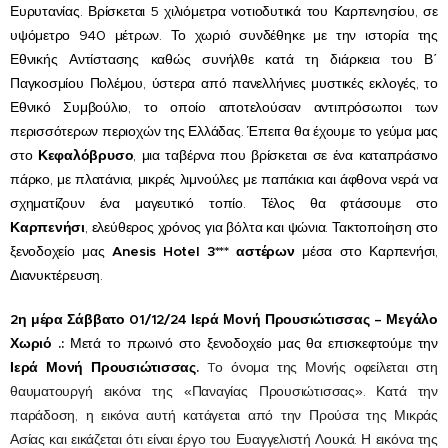
Ευρυτανίας
. Βρίσκεται 5 χιλιόμετρα νοτιοδυτικά του
Καρπενησίου
, σε
υψόμετρο 940 μέτρων.
Το χωριό συνδέθηκε με την ιστορία της
Εθνικής Αντίστασης
καθώς
συνήλθε κατά τη διάρκεια του
Β΄
Παγκοσμίου Πολέμου
, ύστερα από πανελλήνιες μυστικές εκλογές, το
Εθνικό Συμβούλιο
,
το οποίο αποτελούσαν αντιπρόσωποι των
περισσότερων περιοχών της
Ελλάδας
. Έπειτα θα έχουμε το γεύμα μας
στο
Κεφαλόβρυσο
, μια ταβέρνα που βρίσκεται σε ένα καταπράσινο
πάρκο, με πλατάνια, μικρές λιμνούλες με παπάκια και άφθονα νερά να
σχηματίζουν ένα μαγευτικό τοπίο. Τέλος θα φτάσουμε στο
Καρπενήσι
, ελεύθερος χρόνος για βόλτα και ψώνια.
Τακτοποίηση στο
ξενοδοχείο
μας
Anesis Hotel
3*** αστέρων
μέσα στο Καρπενήσι,
Δ
ιανυκτέρευση.
2
η
μέρα
Σάββατο
01
/
1
2
/2
4
Ιερά Μονή Προυσιώτισσας – Μεγάλο
Χωριό
.
:
Μετά το πρωινό στο ξενοδοχείο μας θα επισκεφτούμε
την
Ιερά Μονή Προυσιώτισσας.
Tο όνομα της Μονής οφείλεται στη
θαυματουργή εικόνα της «Παναγίας Προυσιώτισσας».
Κατά την
παράδοση, η εικόνα αυτή κατάγεται από την
Προύσα
της
Μικράς
Ασίας
και εικάζεται ότι είναι έργο του
Ευαγγελιστή Λουκά
. Η εικόνα της