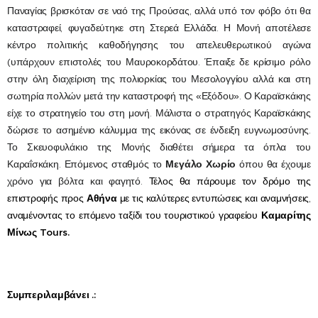
Παναγίας βρισκόταν σε ναό της Προύσας, αλλά υπό τον φόβο ότι θα
καταστραφεί, φυγαδεύτηκε στη
Στερεά Ελλάδα
. Η Μονή αποτέλεσε
κέντρο πολιτικής καθοδήγησης του απελευθερωτικού αγώνα
(υπάρχουν επιστολές του
Μαυροκορδάτου
. Έπαιξε δε κρίσιμο ρόλο
στην όλη διαχείριση της
πολιορκίας του Μεσολογγίου
αλλά και στη
σωτηρία πολλών μετά την καταστροφή της «
Εξόδου
». Ο
Καραϊσκάκης
είχε το στρατηγείο του στη μονή. Μάλιστα ο στρατηγός Καραϊσκάκης
δώρισε το ασημένιο κάλυμμα της εικόνας σε ένδειξη ευγνωμοσύνης.
Το Σκευοφυλάκιο της Μονής διαθέτει σήμερα τα όπλα του
Καραΐσκάκη.
Επόμενος σταθμός το
Μεγάλο Χωρίο
όπου θα έχουμε
χρόνο για βόλτα και φαγητό.
Τέλος
θα πάρουμε τον δρόμο της
επιστροφής προς
Αθήνα
με τις καλύτερες εντυπώσεις και αναμνήσεις,
αναμένοντας το επόμενο ταξίδι του τουριστικού γραφείο
υ
Καμαρίτης
Μίνως
Tours.
Συμπεριλαμβάνει .: