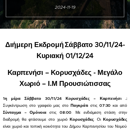
2024-11-19
Διή
μερη
Εκδρομή
Σάββατο
30
/
1
1
/2
4
-
Κυριακή
01
/
1
2
/2
4
Καρπενήσι – Κορυσχάδες - Μεγάλο
Χωριό – Ι.Μ Προυσιώτισσας
1
η
μέρα
Σάββατο
30
/
1
1
/2
4
Κορυσχάδες – Καρπενήσι
.
:
Συγκέντρωση
σ
το γραφείο μας στο
Παγκράτι
στις
0
7
:
3
0
και
από
Σύνταγμα – Ομόνοια
στις
0
8
:
0
0
.
Με ενδιάμεση στάση στην
διαδρομή θα φτάσουμε στο χωριό
Κορυσχάδες
.
Οι
Κορυσχάδες
είναι χωριό και τοπική κοινότητα του
Δήμου Καρπενησίου
του
Νομού