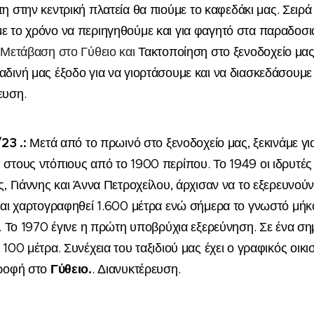
τη
στην
κεντρική πλατεία
θα πιούμε
το καφεδάκι μας
. Σειρ
με το χρόνο να περιηγηθούμε
και για φαγητό στα παραδοσι
.
Μετάβαση στο
Γύθειο
και
Τακτοποίηση στο ξενοδοχείο
μα
δινή μας έξοδο για να γιορτάσουμε και να διασκεδάσουμε 
ευση.
/2
3
.
:
Μετά
από το
πρωινό στο ξενοδοχείο
μας
,
ξεκινάμε γ
στους ντόπιους από το 1900 περίπου. Το 1949 οι ιδρυτές
ς
, Γιάννης και Άννα Πετροχείλου, άρχισαν να το εξερευνού
και χαρτογραφηθεί 1.600 μέτρα ενώ σήμερα το γνωστό μή
α. Το 1970 έγινε η πρώτη υποβρύχια εξερεύνηση. Σε ένα ση
 100 μέτρα. Συνέχεια
του ταξιδιού μας
έχει
ο
γραφικ
ός οικι
Γ
ύθειο.
τροφή στο
. Διανυκτέρευση.