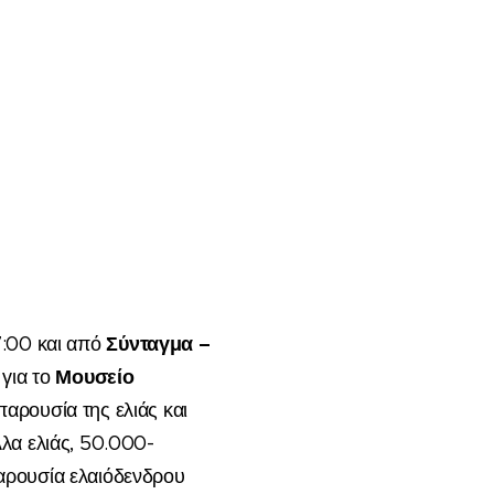
Σύνταγμα –
7
:
0
0
και
από
η
Μ
ουσείο
για το
παρουσία της ελιάς και
λα ελιάς, 50.000-
αρουσία ελαιόδενδρου