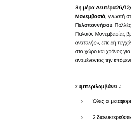
3
η
μέρα
Δευτέρα
26
/
12
Μονεμβασιά
,
γνωστή σ
Πελοποννήσου
. Πολλές
Παλαιάς Μονεμβασίας βρ
ανατολής
», επειδή τυγχ
στο χώρο και χρόνος για
αναμένοντας την επόμε
Συμπεριλαμβάνει .:
Όλες οι μεταφορέ
2 διανυκτερεύσει