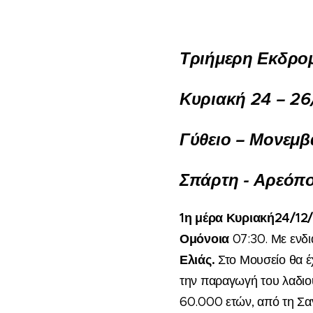
Τριήμερη Εκδρο
Κυριακή 24 – 26
Γύθειο – Μονεμβ
Σπάρτη - Αρεόπ
1
η
μέρα
Κυριακή
24
/
12
Ομόνοια
0
7
:
30.
Με
ενδ
Ελιάς.
Στο Μουσείο θα έ
την παραγωγή του λαδι
60.000 ετών, από τη Σα