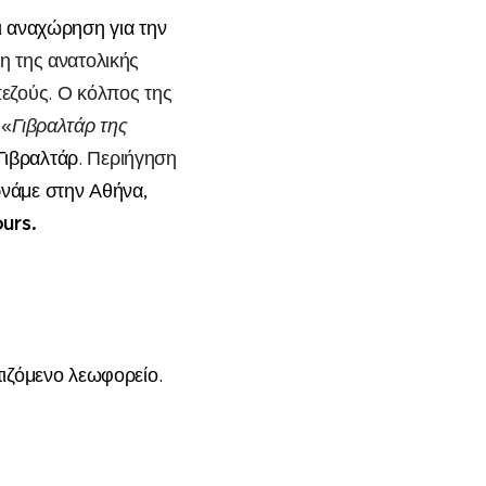
ι αναχώρηση
για την
λη της ανατολικής
 πεζούς. Ο κόλπος της
 «
Γιβραλτάρ της
Γιβραλτάρ
.
Περιήγηση
ρνάμε στην Αθήνα,
urs
.
τιζόμενο λεωφορείο.