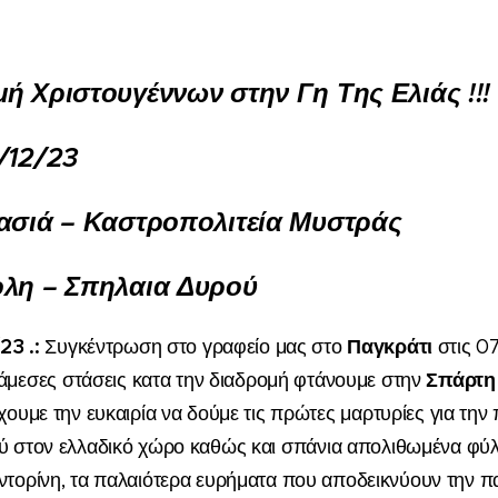
μή Χριστουγέννων
στην Γη Της Ελιάς
!!!
/12/23
ασιά – Καστροπολιτεία Μυστράς
ολη – Σπηλαια Δυρού
/2
3
.
:
Παγκράτι
Συγκέντρωση
σ
το
γραφείο μας στο
στις 0
Σπάρτ
ιάμεσες
στάσεις
κατα την
διαδρομή φτάνουμε στ
ην
χουμε την ευκαιρία να δούμε τις
πρώτες
μαρτυρίες για την 
ού
στον ελλαδικό χώρο καθώς και
σ
πάνια απολιθωμένα φύλ
ντορίνη, τα παλαιότερα ευρήματα που αποδεικνύουν την π