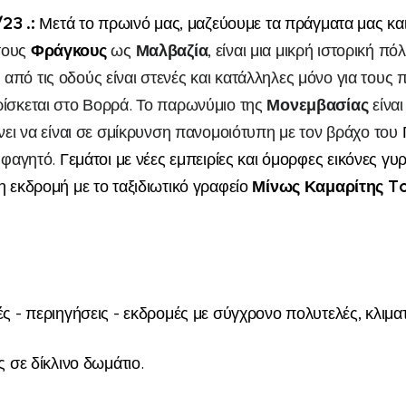
/2
3
.
:
Μετά το πρωινό μας,
μαζεύουμε τα πράγματα μας
κα
Φράγκους
Μαλβαζία
τους
ως
, είναι μια μικρή ιστορική πό
 από τις οδούς είναι στενές και κατάλληλες μόνο για τους
Μονεμβασίας
ίσκεται στο Βορρά. Το παρωνύμιο της
είναι
άνει να είναι σε σμίκρυνση πανομοιότυπη με τον βράχο του
 φαγητό.
Γεμάτοι με νέες εμπειρίες και
όμορφες
εικόνες γυ
Μίνως Καμαρίτης
To
νη εκδρομή
με το ταξιδιωτικό γραφείο
ς - περιηγήσεις - εκδρομές με σύγχρονο πολυτελές, κλιμα
ς σε δίκλινο δωμάτιο.