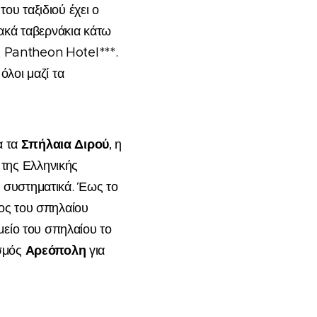
ά
του ταξιδιού
έχει ο
ακά ταβερνάκια κάτω
ς
Pantheon Hotel***
.
όλοι μαζί τα
Σπήλαια Διρού
ια
τα
,
η
 της
Ελληνικής
ν συστηματικά. Έως το
κος του σπηλαίου
μείο του σπηλαίου το
Αρεόπολη
σμός
για