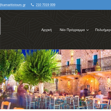
@kamaritistours.gr
210 7019 009
Αρχική
Νέο Πρόγραμμα
Πολυήμερ
.
2023-11-28