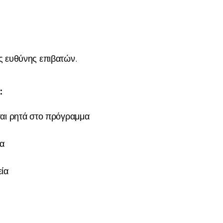
ς ευθύνης επιβατών.
:
ται ρητά στο πρόγραμμα
α
εία